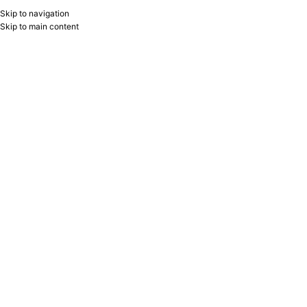
Skip to navigation
RU
B2B
Skip to main content
Home
/
Product Sərtlik
/
4H
Showing the single result
Show sidebar
Filters
Karandaş sadə CASTELL 9000
Faber-Castell
Faber-Castell