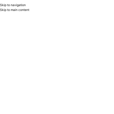
Skip to navigation
RU
B2B
Skip to main content
Auditor Rəyi
Əsas
/
Auditor Rəyi
ANTARİS QSC AUDİTOR RƏYİ 2025
MALIYYƏ HESABATI 2025