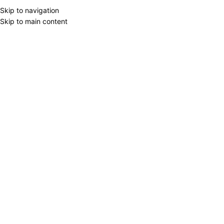
Skip to navigation
Skip to main content
BRAND FİLTER
Otel və ya digər böyük təşkilatla
Forpus
Home
/
OFİS LƏVAZİMATLARI
/
Aça
2