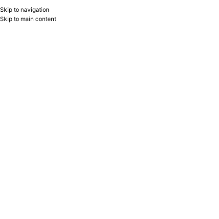
Skip to navigation
RU
B2B
Skip to main content
Home
/
Product Rəng
/
Açıq mavi
Showing 1–24 of 29 results
Show sidebar
Filters
Penal 573037 Faber-Castell
YENI
Gündəlik 17x24sm PU dəri – 2026
Faber-Castell
24.90
₼
14.00
₼