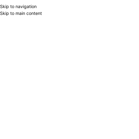
Skip to navigation
Skip to main content
BRAND FİLTER
Home
/
Products tagged “termos
YES
16