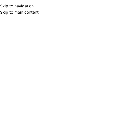
Skip to navigation
Skip to main content
BRAND FİLTER
Home
/
Products tagged “Ştrix fl
Berlingo
3
Forofis
1
MAS
1