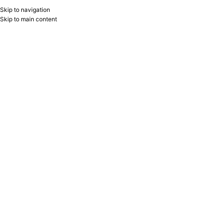
Skip to navigation
RU
B2B
Skip to main content
Home
/
Products tagged “Kreslo Bakıda”
Showing all 21 results
Show sidebar
Filters
İşçi kreslosu CH-W695NLT/ SD/TW-
YENI
18 Burokrat
Rəhbər kreslosu ANTONIO Black
Burokrat
Burokrat