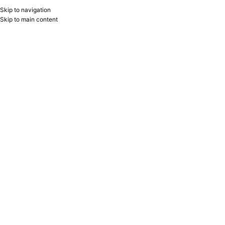
Skip to navigation
RU
B2B
Skip to main content
Home
/
Products tagged “klips”
Showing all 3 results
Show sidebar
Filters
QISQAC CUBBIE QIZILI 1323 MAS
Klips qısqac 40mm (1×6 gümüşü)
950 Mas
MAS
5.90
₼
MAS