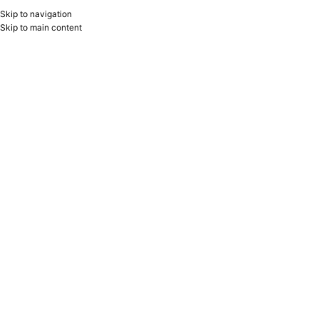
Skip to navigation
RU
B2B
Skip to main content
Home
/
Seyflər Ofis və Ev üçün Satışı və Qiyməti | Antaris
/
Ev və ofis seyfləri
Showing all 18 results
Show sidebar
Filters
Seyf LS.20.K Griffon
-16%
Seyf R.12.K Griffon
Griffon