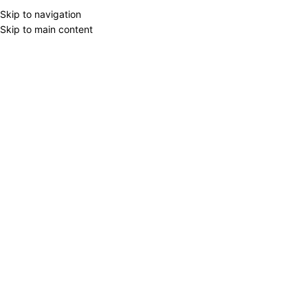
Skip to navigation
Skip to main content