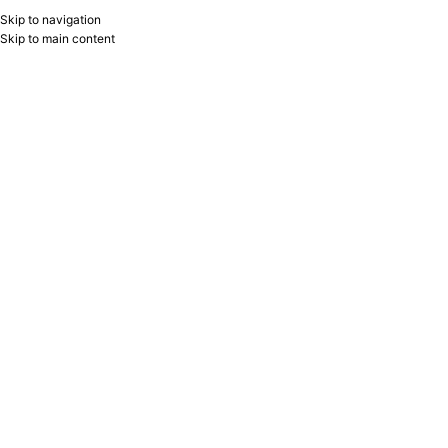
Skip to navigation
RU
B2B
Skip to main content
Home
/
Product Brand
/
1Veresnya
Showing 1–24 of 311 results
Show sidebar
Filters
ÇANTA MƏKTƏBLİ 553891 K-18
Karandaş sadə HB 280478
OWL KOMARD ASM
1Veresnya
1Veresnya
1Veresnya