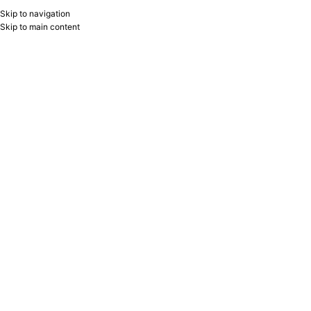
Skip to navigation
RU
B2B
Skip to main content
Home
/
Product Brand
/
Comix
Showing all 17 results
Show sidebar
Filters
Laminator A4 bəyaz Comix F9099W-
Şredder 12v cross cut CD+kart qara
CO60
Comix S2812-CO60
Comix
Comix