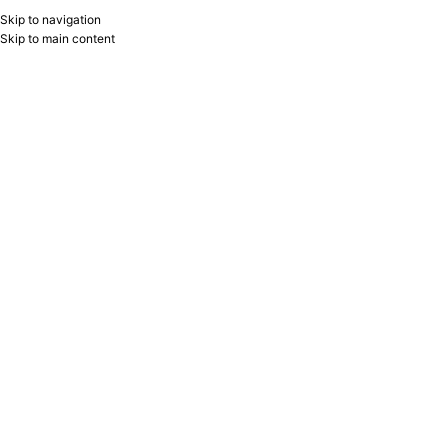
Skip to navigation
RU
B2B
Skip to main content
Home
/
Products tagged “vizitka”
Showing the single result
Show sidebar
Filters
Vizitkart qabı HLC207T Hugo Boss
Hugo Boss
129.00
₼