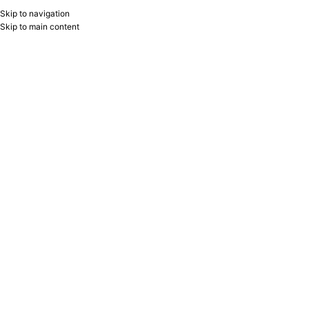
Skip to navigation
RU
B2B
Skip to main content
Home
/
Products tagged “mürəkkəb”
Showing the single result
Show sidebar
Filters
Mürəkkəb 30 ml 149839 Faber-
Castell
Faber-Castell