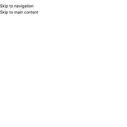
Skip to navigation
Skip to main content
BRAND FİLTER
Home
/
Products tagged “Metal m
REXEL
1