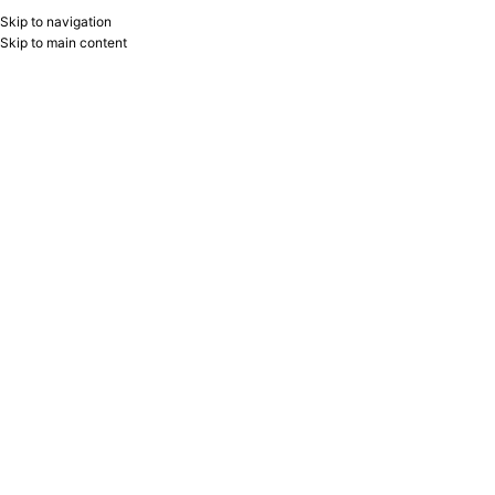
Skip to navigation
RU
B2B
Skip to main content
Home
/
Products tagged “cildləmə”
Showing all 9 results
Show sidebar
Filters
Cildləmə kartonu A4 230qr yaşıl
Cildləmə plyonkası A4 200 mik MX-
91486 Forofis
A4-200-YW Libra
Forofis
Libra