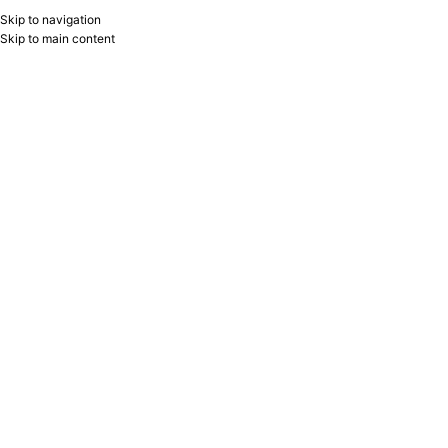
Skip to navigation
RU
B2B
Skip to main content
Home
/
YARADICILIQ
/
Rəssamlıq
/
Fırça
Showing 1–24 of 63 results
Show sidebar
Filters
Fırça dəst 1×4 KR973093 Keyroad
Fırça dəst 6x (2,4,6,10,12,14) 282891
973093
Faber Castell
KEYROAD
Faber-Castell