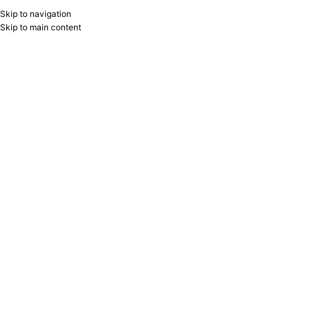
Skip to navigation
RU
B2B
Skip to main content
Sinif, ofis və evdə üzərində qeydlər aparmaq üçün müxtəlif ölçülərdə lövhələr.
Home
/
AVADANLIQ VƏ ELEKTRONİKA
/
Lövhələr
Showing all 9 results
Show sidebar
Filters
Silgi lövhə üçün maqnitli 86637
Silgi lövhə üçün maqnitli 86636
Centrum
Centrum