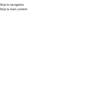
Skip to navigation
AZ
B2B
Skip to main content
Главная
/
Товар Seriya
/
Зелёная серия
Отображение 1–24 из 110
Show sidebar
Filters
Marker dəsti liner 6rəng 167179 PİTT
Marker dəsti liner 6rəng 167178 PİTT
ARTİST PEN BRUSH Faber-Castell
ARTİST PEN BRUSH Faber-Castell
Faber-Castell
Faber-Castell