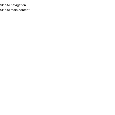
Skip to navigation
AZ
B2B
Skip to main content
Главная
/
YARADICILIQ
Отображение 1–24 из 945
Show sidebar
Filters
YENI
YENI
Plastilin 24rəng 480qr 540682
Plastilin 18rəng 360qr 540678
Minecraft YES
Minecraft YES